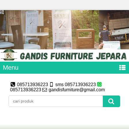
Menu
085713936223
sms 085713936223
085713936223
gandisfurniture@gmail.com