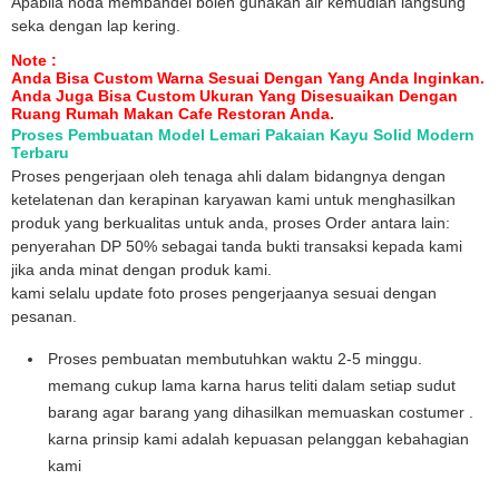
Apabila noda membandel boleh gunakan air kemudian langsung
seka dengan lap kering.
Note :
Anda Bisa Custom Warna Sesuai Dengan Yang Anda Inginkan.
Anda Juga Bisa Custom Ukuran Yang Disesuaikan Dengan
Ruang Rumah Makan Cafe Restoran Anda.
Proses Pembuatan Model Lemari Pakaian Kayu Solid Modern
Terbaru
Proses pengerjaan oleh tenaga ahli dalam bidangnya dengan
ketelatenan dan kerapinan karyawan kami untuk menghasilkan
produk yang berkualitas untuk anda, proses Order antara lain:
penyerahan DP 50% sebagai tanda bukti transaksi kepada kami
jika anda minat dengan produk kami.
kami selalu update foto proses pengerjaanya sesuai dengan
pesanan.
Proses pembuatan membutuhkan waktu 2-5 minggu.
memang cukup lama karna harus teliti dalam setiap sudut
barang agar barang yang dihasilkan memuaskan costumer .
karna prinsip kami adalah kepuasan pelanggan kebahagian
kami