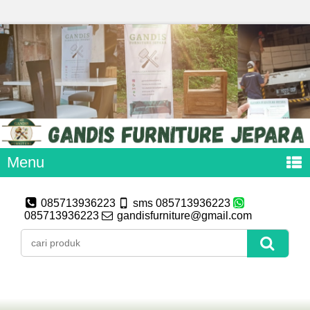
Menu
085713936223
sms 085713936223
085713936223
gandisfurniture@gmail.com