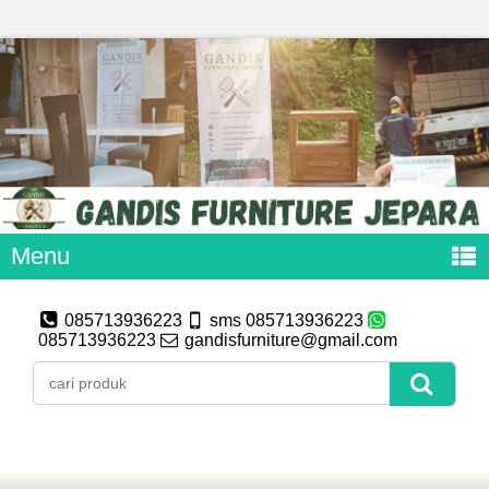
Menu
085713936223
sms 085713936223
085713936223
gandisfurniture@gmail.com