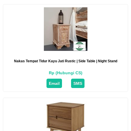
Nakas Tempat Tidur Kayu Jati Rustic | Side Table | Night Stand
Rp (Hubungi CS)
Email
SMS