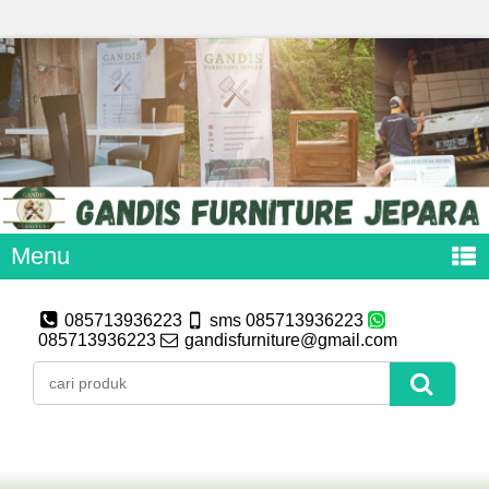
Menu
085713936223
sms 085713936223
085713936223
gandisfurniture@gmail.com