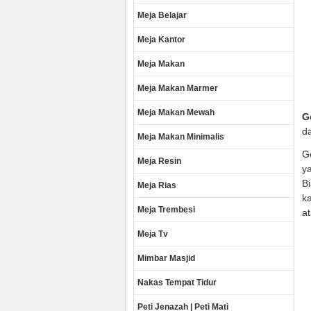
Meja Belajar
Meja Kantor
Meja Makan
Meja Makan Marmer
Meja Makan Mewah
G
da
Meja Makan Minimalis
Ge
Meja Resin
ya
B
Meja Rias
ka
Meja Trembesi
at
Meja Tv
Mimbar Masjid
Nakas Tempat Tidur
Peti Jenazah | Peti Mati