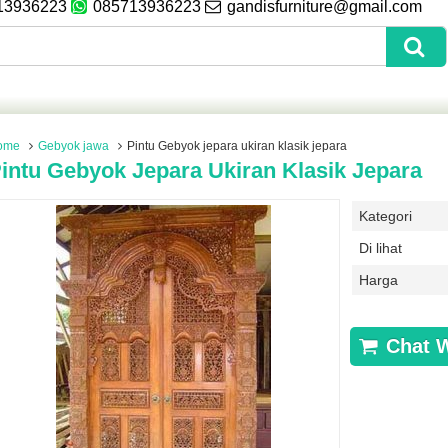
13936223
085713936223
gandisfurniture@gmail.com
ome
Gebyok jawa
Pintu Gebyok jepara ukiran klasik jepara
intu Gebyok Jepara Ukiran Klasik Jepara
Kategori
Di lihat
Harga
Chat 