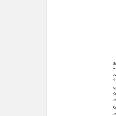
Se
te
pa
di
M
K
pa
Se
ge