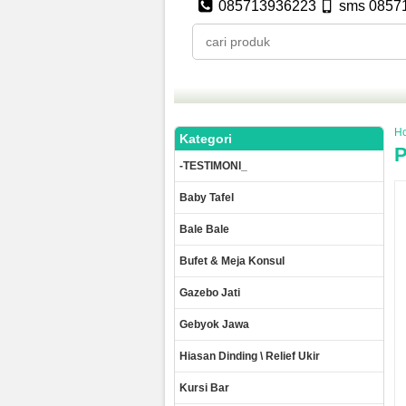
085713936223
sms 0857
H
Kategori
P
-TESTIMONI_
Baby Tafel
Bale Bale
Bufet & Meja Konsul
Gazebo Jati
Gebyok Jawa
Hiasan Dinding \ Relief Ukir
Kursi Bar