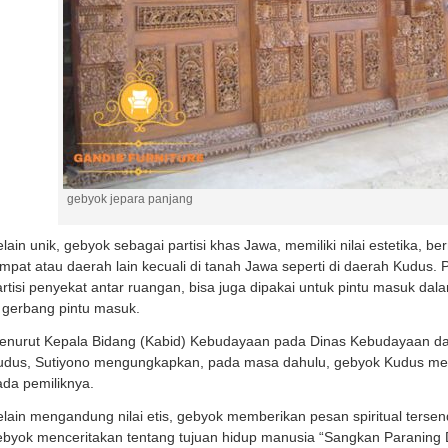
gebyok jepara panjang
lain unik, gebyok sebagai partisi khas Jawa, memiliki nilai estetika, ber
mpat atau daerah lain kecuali di tanah Jawa seperti di daerah Kudus.
rtisi penyekat antar ruangan, bisa juga dipakai untuk pintu masuk d
 gerbang pintu masuk.
enurut Kepala Bidang (Kabid) Kebudayaan pada Dinas Kebudayaan dan
udus, Sutiyono mengungkapkan, pada masa dahulu, gebyok Kudus mel
da pemiliknya.
lain mengandung nilai etis, gebyok memberikan pesan spiritual tersen
byok menceritakan tentang tujuan hidup manusia “Sangkan Paraning D