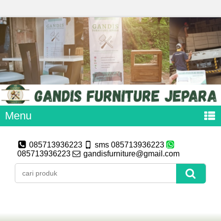
Menu
085713936223
sms 085713936223
085713936223
gandisfurniture@gmail.com