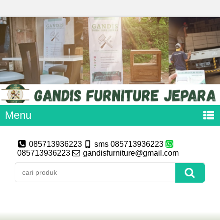
Menu
085713936223
sms 085713936223
085713936223
gandisfurniture@gmail.com