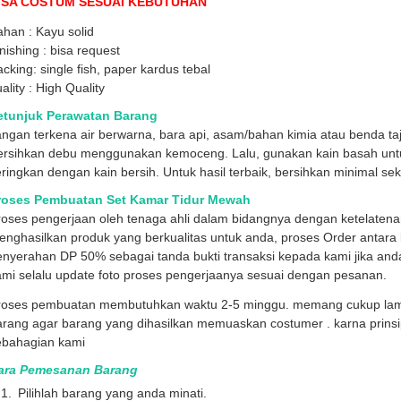
ISA COSTUM SESUAI KEBUTUHAN
han : Kayu solid
nishing : bisa request
cking: single fish, paper kardus tebal
ality : High Quality
etunjuk Perawatan Barang
ngan terkena air berwarna, bara api, asam/bahan kimia atau benda ta
ersihkan debu menggunakan kemoceng. Lalu, gunakan kain basah un
ringkan dengan kain bersih. Untuk hasil terbaik, bersihkan minimal se
roses Pembuatan Set Kamar Tidur Mewah
roses pengerjaan oleh tenaga ahli dalam bidangnya dengan ketelaten
nghasilkan produk yang berkualitas untuk anda, proses Order antara l
enyerahan DP 50% sebagai tanda bukti transaksi kepada kami jika and
mi selalu update foto proses pengerjaanya sesuai dengan pesanan.
roses pembuatan membutuhkan waktu 2-5 minggu. memang cukup lama k
arang agar barang yang dihasilkan memuaskan costumer . karna prins
ebahagian kami
ara Pemesanan Barang
Pilihlah barang yang anda minati.