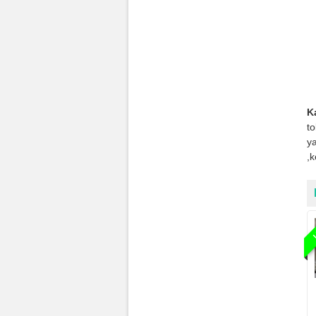
K
t
ya
,
L