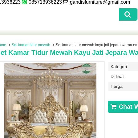
13936223
085713936223
gandisfurniture@gmail.com
ome
Set kamar tidur mewah
Set kamar tidur mewah kayu jati jepara warna e
et Kamar Tidur Mewah Kayu Jati Jepara W
Kategori
Di lihat
Harga
Chat 