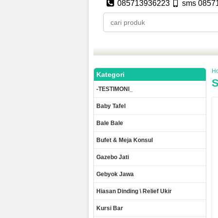
085713936223
sms 0857
H
Kategori
S
-TESTIMONI_
Baby Tafel
Bale Bale
Bufet & Meja Konsul
Gazebo Jati
Gebyok Jawa
Hiasan Dinding \ Relief Ukir
Kursi Bar