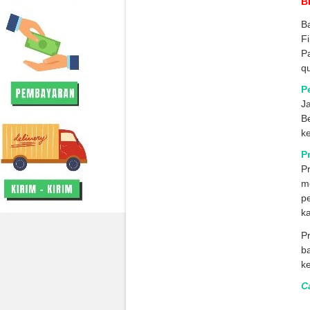
B
Ba
Fi
Pa
qu
P
Ja
B
ke
P
P
me
p
ka
P
b
k
C