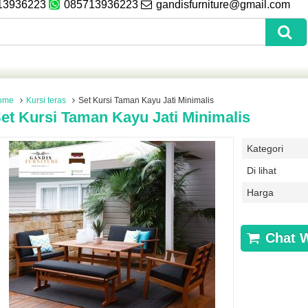
13936223
085713936223
gandisfurniture@gmail.com
ome
Kursi teras
Set Kursi Taman Kayu Jati Minimalis
et Kursi Taman Kayu Jati Minimalis
Kategori
Di lihat
Harga
Chat 