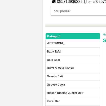
085713936223
sms 0857
H
Kategori
S
-TESTIMONI_
Baby Tafel
Bale Bale
Bufet & Meja Konsul
Gazebo Jati
Gebyok Jawa
Hiasan Dinding \ Relief Ukir
Kursi Bar