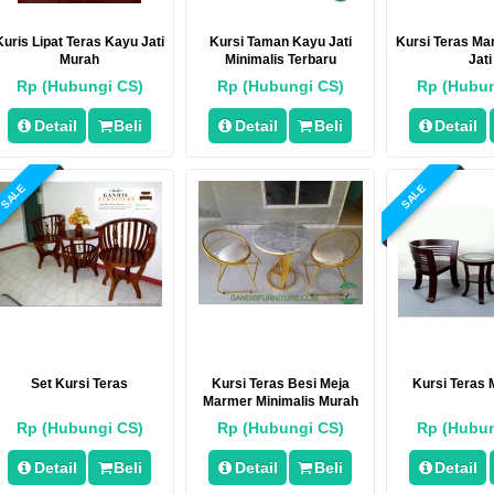
Kuris Lipat Teras Kayu Jati
Kursi Taman Kayu Jati
Kursi Teras M
Murah
Minimalis Terbaru
Jati
Rp (Hubungi CS)
Rp (Hubungi CS)
Rp (Hubun
Detail
Beli
Detail
Beli
Detail
SALE
SALE
Set Kursi Teras
Kursi Teras Besi Meja
Kursi Teras 
Marmer Minimalis Murah
Rp (Hubungi CS)
Rp (Hubungi CS)
Rp (Hubun
Detail
Beli
Detail
Beli
Detail