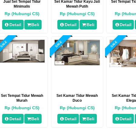
Jual Set Tempat Tidur
Set Kamar Tidur Kayu Jati
Set Tempat T
Minimalis
Mewah Putih
Rp (Hubungi CS)
Rp (Hubungi CS)
Rp (Hubun
Detail
Beli
Detail
Beli
Detail
SALE
SALE
SALE
Set Tempat Tidur Mewah
Set Kamar Tidur Mewah
Set Kamar Ti
Murah
Duco
Eleg
Rp (Hubungi CS)
Rp (Hubungi CS)
Rp (Hubun
Detail
Beli
Detail
Beli
Detail