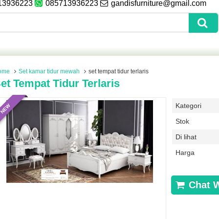
13936223
085713936223
gandisfurniture@gmail.com
ome
Set kamar tidur mewah
set tempat tidur terlaris
et Tempat Tidur Terlaris
Kategori
NEW
Stok
Di lihat
Harga
Chat 