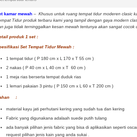
et kamar mewah
–
Khusus untuk ruang tempat tidur moderen clasic ka
mpat Tidur produk terbaru kami yang tampil dengan gaya modern clas
n juga tidak terninggalkan kesan mewah tentunya akan sangat cocok u
tail produk 1 set :
pesifikasi Set Tempat Tidur Mewah :
1 tempat tidur ( P 180 cm x L 170 x T 55 cm )
2 nakas ( P 40 cm x L 40 cm x T 60 cm )
1 meja rias berserta tempat duduk rias
1 lemari pakaian 3 pintu ( P 150 cm x L 60 x T 200 cm )
ahan :
material kayu jati perhutani kering yang sudah tua dan kering
Fabric yang digunakana adalaah suede putih tulang
ada banyak pilihan jenis fabric yang bisa di aplikasikan seperti oscar
request pilihan jenis kain yang anda sukai .