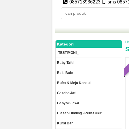
085713936223
sms 0857
H
Kategori
S
-TESTIMONI_
Baby Tafel
Bale Bale
Bufet & Meja Konsul
Gazebo Jati
Gebyok Jawa
Hiasan Dinding \ Relief Ukir
Kursi Bar