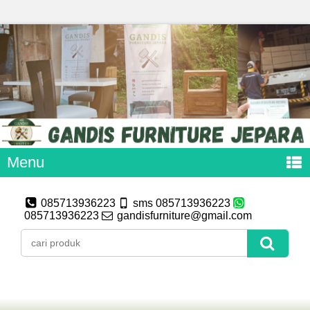
Menu
085713936223
sms 085713936223
085713936223
gandisfurniture@gmail.com