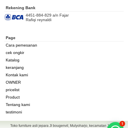
Rekening Bank
4451-884-829 a/n Fajar
Rafiqi reynaldi
Page
Cara pemesanan
cek ongkir
Katalog
keranjang
Kontak kami
OWNER
pricelist
Product
Tentang kami
testimoni
1
Toko furniture asli jepara Jl bougenvil, Mulyoharjo, kecamatan Jepara