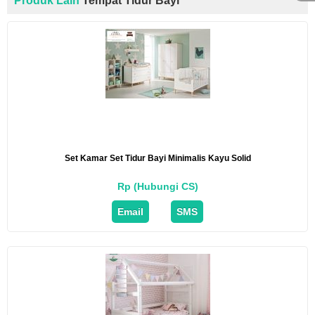
Produk Lain
Tempat Tidur Bayi
Set Kamar Set Tidur Bayi Minimalis Kayu Solid
Rp (Hubungi CS)
Email
SMS