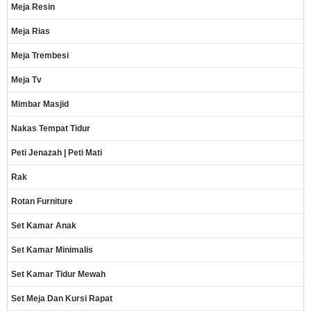
Meja Resin
Meja Rias
Meja Trembesi
Meja Tv
Mimbar Masjid
Nakas Tempat Tidur
Peti Jenazah | Peti Mati
Rak
Rotan Furniture
Set Kamar Anak
Set Kamar Minimalis
Set Kamar Tidur Mewah
Set Meja Dan Kursi Rapat