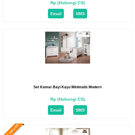
Rp (Hubungi CS)
Email
SMS
Set Kamar Bayi Kayu Minimalis Modern
Rp (Hubungi CS)
Email
SMS
BEST SELLER