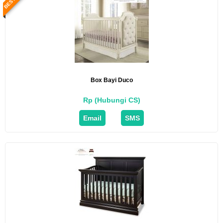
Box Bayi Duco
Rp (Hubungi CS)
Email
SMS