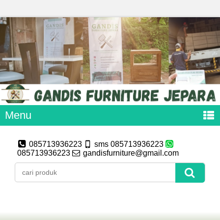
Menu
085713936223
sms 085713936223
085713936223
gandisfurniture@gmail.com