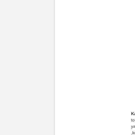
K
t
ya
,