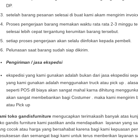
DP.
setelah barang pesanan selesai di buat kami akam mengirim invoi
Proses pengerjaan barang memakan waktu rata rata 2-3 minggu te
selesai lebih cepat tergantung kerumitan barang tersebut.
setiap proses pengerjaan akan selalu diinfokan kepada pembeli.
Pelunasan saat barang sudah siap dikirim.
Pengiriman / jasa ekspedsi
ekspedisi yang kami gunakan adalah bukan dari jasa ekspedisi seper
yang kami gunakan adalah menggunakan truck atau pick up . alas
seperti POS dll biaya akan sangat mahal karna dihitung menggunka
akan sangat membebankan bagi Costumer . maka kami mengirim b
atau Pick up
ami toko gandisfurniture
mengucapkan terimakasih banyak atas kun
oko gandis furniture kami pastikan anda mendapatkan layanan yang sa
ng cocok atau harga yang bersahabat karena bagi kami kepuasan pemb
kesuksesan dan semangat bagi kami untuk terus menberikan layanan s