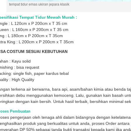
tempat tidur emas ukiran jepara klasik
pesifikasi Tempat Tidur Mewah Murah :
ngle : L 120cm x P 200cm x T 35 cm
ueen : L 160cm x P 200cm x T 35 cm
ing : L 180cm x P 200cm x T 35cm
xtra King : L 200cm x P 200cm x T 35cm
ISA COSTUM SESUAI KEBUTUHAN
han : Kayu solid
nishing : bisa request
cking: single fish, paper kardus tebal
ality : High Quality
ngan terkena air berwarna, bara api, asam/bahan kimia atau benda ta
ersihkan debu menggunakan kemoceng. Lalu, gunakan kain basah un
ringkan dengan kain bersih. Untuk hasil terbaik, bersihkan minimal se
roses Pembuatan
roses pengerjaan oleh tenaga ahli dalam bidangnya dengan ketelaten
nghasilkan produk yang berkualitas untuk anda, proses Order antara l
enyerahan DP 50% sebagai tanda bukti transaksi kepada kami jika and