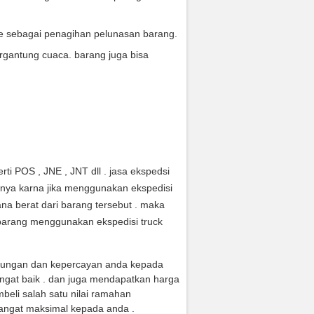
ce sebagai penagihan pelunasan barang.
rgantung cuaca. barang juga bisa
ti POS , JNE , JNT dll . jasa ekspedsi
anya karna jika menggunakan ekspedisi
na berat dari barang tersebut . maka
arang menggunakan ekspedisi truck
jungan dan kepercayan anda kepada
ngat baik . dan juga mendapatkan harga
eli salah satu nilai ramahan
angat maksimal kepada anda .