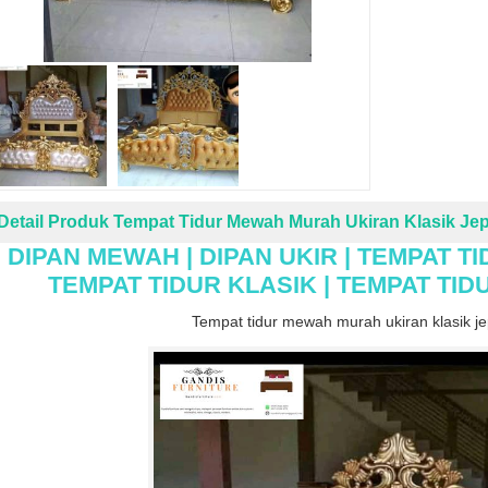
Detail Produk Tempat Tidur Mewah Murah Ukiran Klasik Je
DIPAN MEWAH | DIPAN UKIR | TEMPAT T
TEMPAT TIDUR KLASIK | TEMPAT T
Tempat tidur mewah murah ukiran klasik j