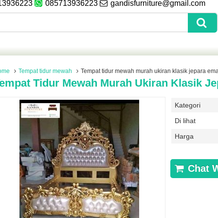
13936223
085713936223
gandisfurniture@gmail.com
ome
Tempat tidur mewah
Tempat tidur mewah murah ukiran klasik jepara em
empat Tidur Mewah Murah Ukiran Klasik J
Kategori
Di lihat
Harga
Chat 