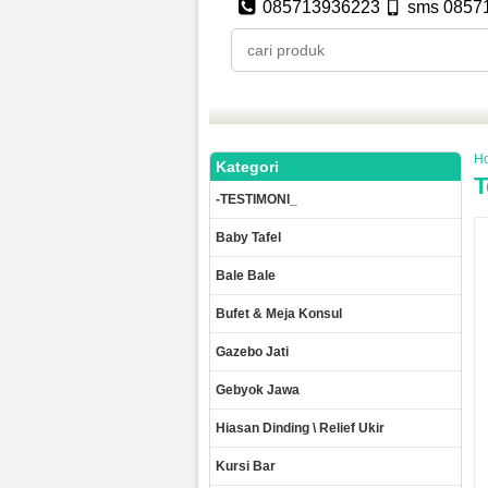
085713936223
sms 0857
H
Kategori
T
-TESTIMONI_
Baby Tafel
Bale Bale
Bufet & Meja Konsul
Gazebo Jati
Gebyok Jawa
Hiasan Dinding \ Relief Ukir
Kursi Bar