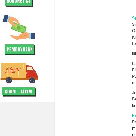
S
Si
Q
K
E
B
Ba
Fi
Pa
qu
Ja
B
ke
P
P
me
p