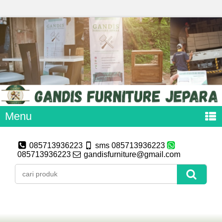
Menu
085713936223
sms 085713936223
085713936223
gandisfurniture@gmail.com