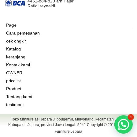
4451-884-829 a/n Fajar
Rafiqi reynaldi
Page
Cara pemesanan
cek ongkir
Katalog
keranjang
Kontak kami
OWNER
pricelist
Product
Tentang kami
testimoni
1
Toko furniture asli jepara Jl bougenvil, Mulyoharjo, kecamatan Jepara
Kabupaten Jepara, provinsi Jawa tengah 5941 Copyright © 2019
Gandis
Furniture Jepara