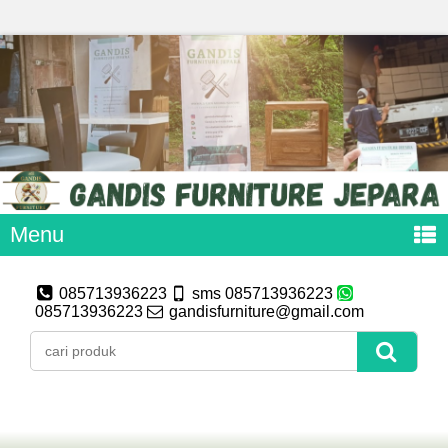
Menu
085713936223
sms 085713936223
085713936223
gandisfurniture@gmail.com