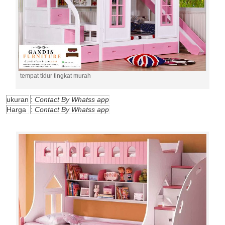
tempat tidur tingkat murah
ukuran
:
Contact By Whatss app
Harga
:
Contact By Whatss app