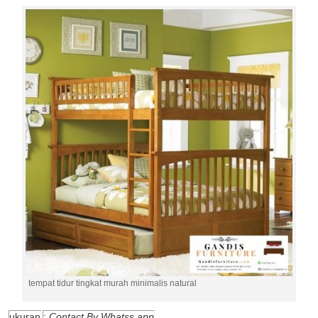
tempat tidur tingkat murah minimalis natural
ukuran
:
Contact By Whatss app