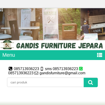
Menu
085713936223
sms 085713936223
085713936223
gandisfurniture@gmail.com