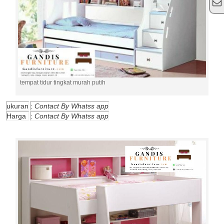
tempat tidur tingkat murah putih
ukuran
:
Contact By Whatss app
Harga
:
Contact By Whatss app