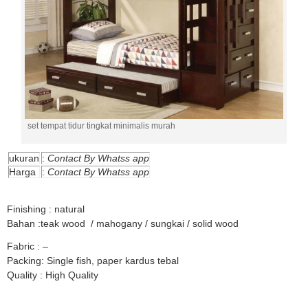
set tempat tidur tingkat minimalis murah
ukuran
:
Contact By Whatss app
Harga
:
Contact By Whatss app
tempat tidur tingkat murah tempat tidur tingkat murah
Finishing : natural
Bahan :teak wood / mahogany / sungkai / solid wood
Fabric : –
Packing: Single fish, paper kardus tebal
Quality : High Quality
Tempat Tidur Tingkat Murah