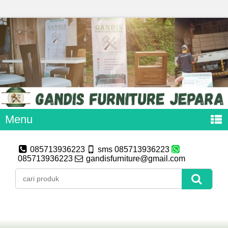
Menu
085713936223
sms 085713936223
085713936223
gandisfurniture@gmail.com