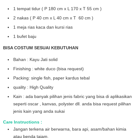
1 tempat tidur ( P 180 cm x L 170 x T 55 cm )
2 nakas ( P 40 cm x L 40 cm x T 60 cm )
1 meja rias kaca dan kursi rias
1 bufet baju
BISA COSTUM SESUAI KEBUTUHAN
Bahan : Kayu Jati solid
Finishing : white duco (bisa request)
Packing: single fish, paper kardus tebal
quality : High Quality
Kain : ada banyak pilihan jenis fabric yang bisa di aplikasikan
seperti oscar , kanvas, polyster dll. anda bisa request pilihan
jenis kain yang anda sukai
Care Instructions :
Jangan terkena air berwarna, bara api, asam/bahan kimia
atau benda tajam.