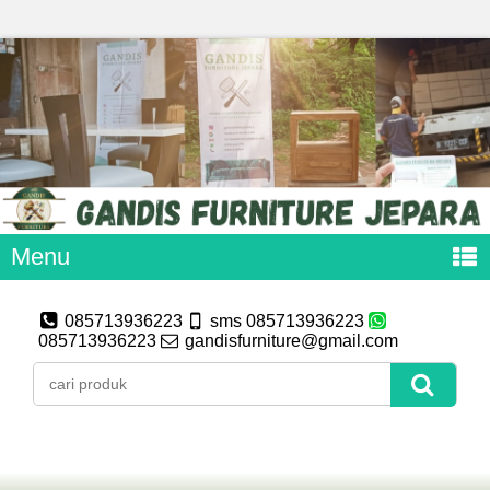
Menu
085713936223
sms 085713936223
085713936223
gandisfurniture@gmail.com