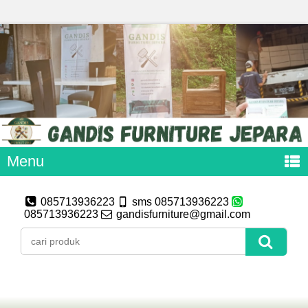
Menu
085713936223
sms 085713936223
085713936223
gandisfurniture@gmail.com