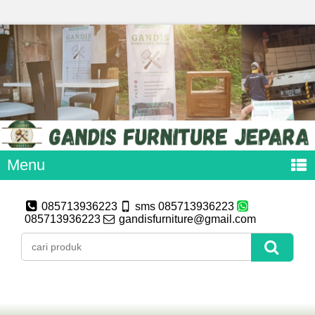
Menu
085713936223
sms 085713936223
085713936223
gandisfurniture@gmail.com