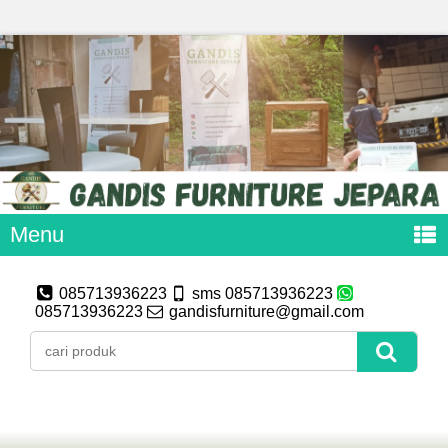
Menu
085713936223
sms 085713936223
085713936223
gandisfurniture@gmail.com