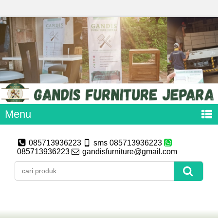
Menu
085713936223
sms 085713936223
085713936223
gandisfurniture@gmail.com