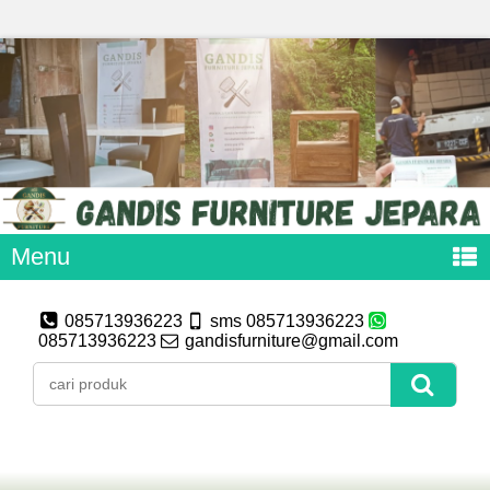
Menu
085713936223
sms 085713936223
085713936223
gandisfurniture@gmail.com