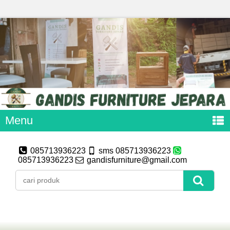
Menu
085713936223
sms 085713936223
085713936223
gandisfurniture@gmail.com