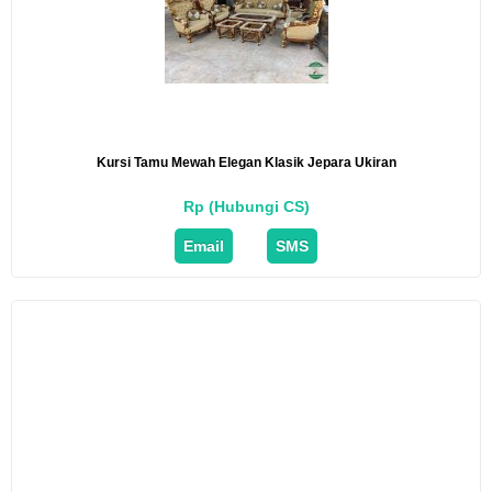
Kursi Tamu Mewah Elegan Klasik Jepara Ukiran
Rp (Hubungi CS)
Email
SMS