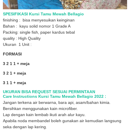
SPESIFIKASI Kursi Tamu Mewah Bellagio
finishing : bisa menyesuikan keinginan
Bahan : kayu solid nomor 1 Grade A
Packing: single fish, paper kardus tebal
quality : High Quality
Ukuran 1 Unit :
FORMASI
3 2 1 1 + meja
3 2 1 + meja
3 1 1 + meja
UKURAN BISA REQUEST SESUAI PERMINTAAN
Care Instructions Kursi Tamu Mewah Bellagio 2022 :
Jangan terkena air berwarna, bara api, asam/bahan kimia.
Bersihkan menggunakan kain microfiber.
Lap dengan kain lembab ikuti arah alur kayu.
Apabila noda membandel boleh gunakan air kemudian langsung
seka dengan lap kering.