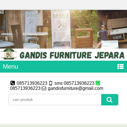
Menu
085713936223
sms 085713936223
085713936223
gandisfurniture@gmail.com