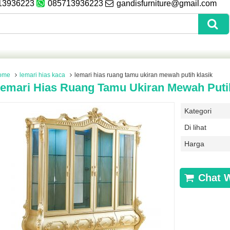
13936223
085713936223
gandisfurniture@gmail.com
ome
lemari hias kaca
lemari hias ruang tamu ukiran mewah putih klasik
emari Hias Ruang Tamu Ukiran Mewah Puti
Kategori
Di lihat
Harga
Chat 