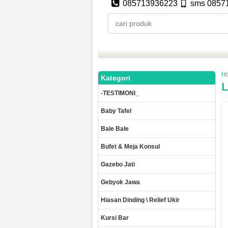
085713936223
sms 0857
H
Kategori
L
-TESTIMONI_
Baby Tafel
Bale Bale
Bufet & Meja Konsul
Gazebo Jati
Gebyok Jawa
Hiasan Dinding \ Relief Ukir
Kursi Bar