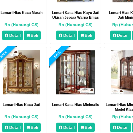
Lemari Hias Kaca Murah
Lemari Kaca Hias Kayu Jati
Lemari Hias 
Ukiran Jepara Warna Emas
Jati Mini
Rp (Hubungi CS)
Rp (Hubungi CS)
Rp (Hubun
Detail
Beli
Detail
Beli
Detail
SALE
SALE
Lemari Hias Kaca Jati
Lemari Kaca Hias Minimalis
Lemari Hias Mi
Model Klas
Rp (Hubungi CS)
Rp (Hubungi CS)
Rp (Hubun
Detail
Beli
Detail
Beli
Detail