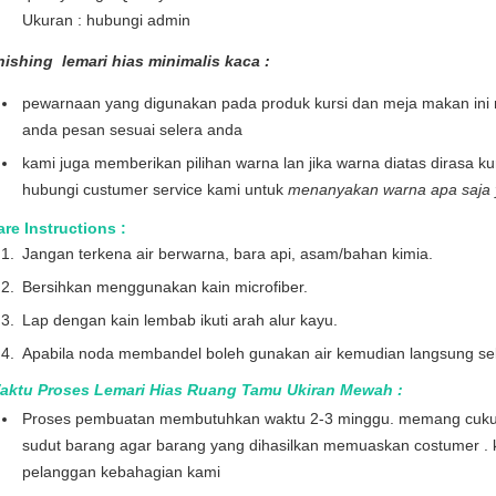
Ukuran : hubungi admin
inishing
lemari hias minimalis kaca
:
pewarnaan yang digunakan pada produk kursi dan meja makan ini 
anda pesan sesuai selera anda
kami juga memberikan pilihan warna lan jika warna diatas dirasa k
hubungi custumer service kami untuk
menanyakan warna apa saja y
re Instructions :
Jangan terkena air berwarna, bara api, asam/bahan kimia.
Bersihkan menggunakan kain microfiber.
Lap dengan kain lembab ikuti arah alur kayu.
Apabila noda membandel boleh gunakan air kemudian langsung sek
aktu Proses Lemari Hias Ruang Tamu Ukiran Mewah
:
Proses pembuatan membutuhkan waktu 2-3 minggu. memang cukup l
sudut barang agar barang yang dihasilkan memuaskan costumer . 
pelanggan kebahagian kami