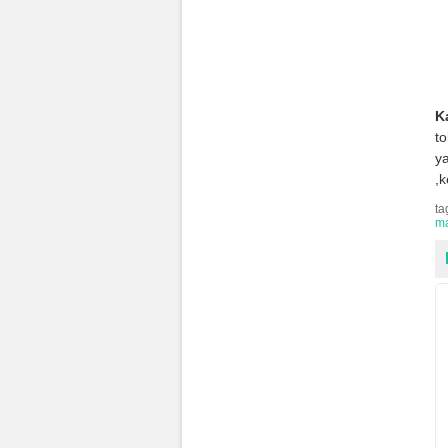
K
t
ya
,
ta
m