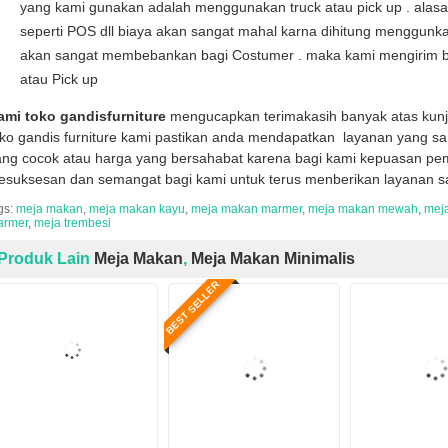
yang kami gunakan adalah menggunakan truck atau pick up . alas
seperti POS dll biaya akan sangat mahal karna dihitung menggunka
akan sangat membebankan bagi Costumer . maka kami mengirim b
atau Pick up
ami toko gandisfurniture
mengucapkan terimakasih banyak atas kun
oko gandis furniture kami pastikan anda mendapatkan layanan yang sa
ng cocok atau harga yang bersahabat karena bagi kami kepuasan pemb
kesuksesan dan semangat bagi kami untuk terus menberikan layanan s
gs:
meja makan
,
meja makan kayu
,
meja makan marmer
,
meja makan mewah
,
meja
armer
,
meja trembesi
Produk Lain
Meja Makan
,
Meja Makan Minimalis
BEST SELLER