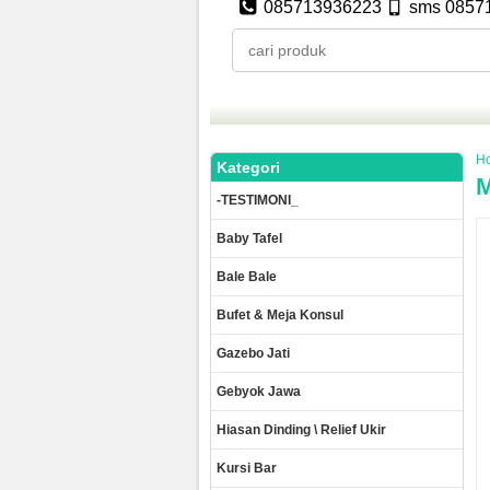
085713936223
sms 0857
H
Kategori
M
-TESTIMONI_
Baby Tafel
Bale Bale
Bufet & Meja Konsul
Gazebo Jati
Gebyok Jawa
Hiasan Dinding \ Relief Ukir
Kursi Bar