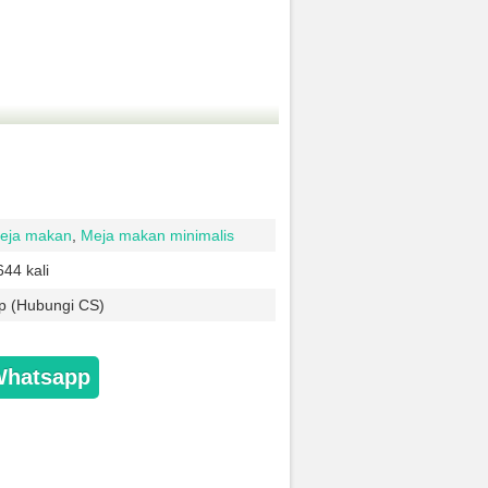
eja makan
,
Meja makan minimalis
644 kali
p (Hubungi CS)
Whatsapp