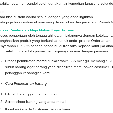
pabila noda membandel boleh gunakan air kemudian langsung seka den
te :
nda bisa custom warna sesuai dengan yang anda inginkan.
nda juga bisa custom ukuran yang disesuaikan dengan ruang Rumah 
roses Pembuatan Meja Makan Kayu Terbaru
roses pengerjaan oleh tenaga ahli dalam bidangnya dengan ketelaten
nghasilkan produk yang berkualitas untuk anda, proses Order antara l
enyerahan DP 50% sebagai tanda bukti transaksi kepada kami jika and
mi selalu update foto proses pengerjaanya sesuai dengan pesanan.
Proses pembuatan membutuhkan waktu 2-5 minggu. memang cukup l
sudut barang agar barang yang dihasilkan memuaskan costumer . 
pelanggan kebahagian kami
Cara Pemesanan barang
Pilihlah barang yang anda minati.
Screenshoot barang yang anda minati.
Kirimkan kepada Customer Service kami.