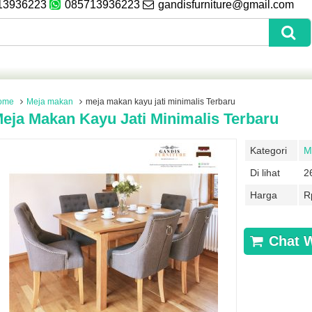
13936223
085713936223
gandisfurniture@gmail.com
ome
Meja makan
meja makan kayu jati minimalis Terbaru
eja Makan Kayu Jati Minimalis Terbaru
Kategori
M
Di lihat
2
Harga
R
Chat 