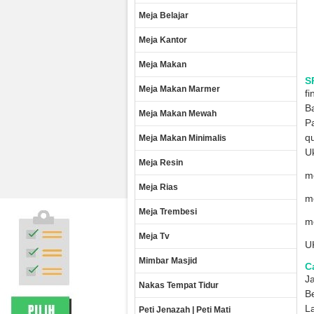
Meja Belajar
Meja Kantor
Meja Makan
S
Meja Makan Marmer
fi
B
Meja Makan Mewah
Pa
qu
Meja Makan Minimalis
Uk
Meja Resin
me
Meja Rias
me
Meja Trembesi
me
Meja Tv
U
Mimbar Masjid
Ca
Ja
Nakas Tempat Tidur
B
La
Peti Jenazah | Peti Mati