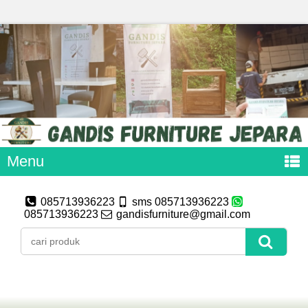
Menu
085713936223
sms 085713936223
085713936223
gandisfurniture@gmail.com