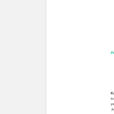
P
K
t
ya
,