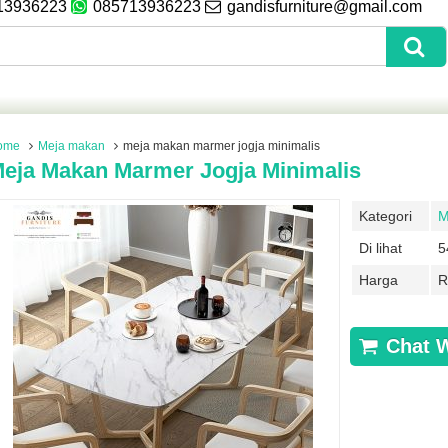
13936223
085713936223
gandisfurniture@gmail.com
ome
Meja makan
meja makan marmer jogja minimalis
eja Makan Marmer Jogja Minimalis
Kategori
M
Di lihat
5
Harga
R
Chat 