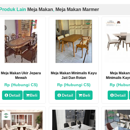
Produk Lain
Meja Makan
,
Meja Makan Marmer
Meja Makan Ukir Jepara
Meja Makan Minimalis Kayu
Meja Makan
Mewah
Jati Dan Rotan
Minimalis Kayu
Rp (Hubungi CS)
Rp (Hubungi CS)
Rp (Hubun
Detail
Beli
Detail
Beli
Detail