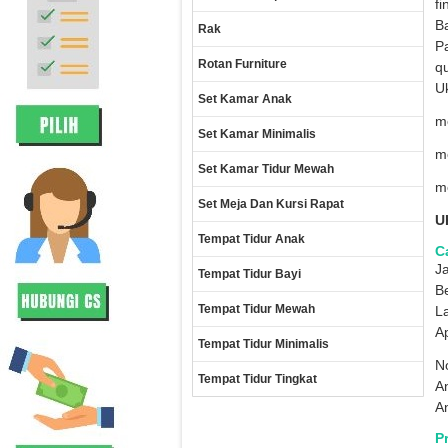
fi
Ba
Rak
Pa
Rotan Furniture
qu
Uk
Set Kamar Anak
me
Set Kamar Minimalis
me
Set Kamar Tidur Mewah
me
Set Meja Dan Kursi Rapat
U
Tempat Tidur Anak
Ca
Ja
Tempat Tidur Bayi
B
Tempat Tidur Mewah
La
A
Tempat Tidur Minimalis
No
Tempat Tidur Tingkat
A
A
P