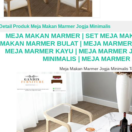
Detail Produk Meja Makan Marmer Jogja Minimalis
M
EJA MAKAN MARMER | SET MEJA MA
MAKAN MARMER BULAT |
MEJA MARMER 
MEJA MARMER KAYU | MEJA MARMER J
MINIMALIS | MEJA MARME
Meja Makan Marmer Jogja Minimalis T