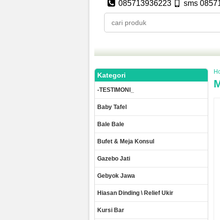
085713936223
sms 0857
H
Kategori
M
-TESTIMONI_
Baby Tafel
Bale Bale
Bufet & Meja Konsul
Gazebo Jati
Gebyok Jawa
Hiasan Dinding \ Relief Ukir
Kursi Bar