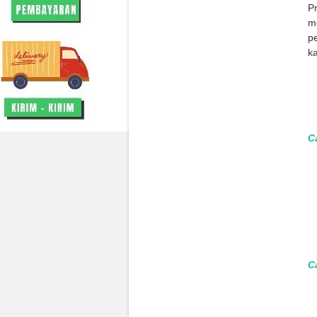
P
me
p
ka
C
C