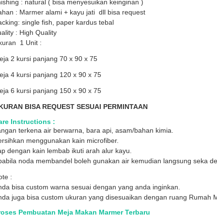
nishing : natural ( bisa menyesuikan keinginan )
han : Marmer alami + kayu jati dll bisa request
cking: single fish, paper kardus tebal
ality : High Quality
uran 1 Unit :
ja 2 kursi panjang 70 x 90 x 75
ja 4 kursi panjang 120 x 90 x 75
ja 6 kursi panjang 150 x 90 x 75
KURAN BISA REQUEST SESUAI PERMINTAAN
re Instructions :
ngan terkena air berwarna, bara api, asam/bahan kimia.
ersihkan menggunakan kain microfiber.
p dengan kain lembab ikuti arah alur kayu.
pabila noda membandel boleh gunakan air kemudian langsung seka den
te :
nda bisa custom warna sesuai dengan yang anda inginkan.
nda juga bisa custom ukuran yang disesuaikan dengan ruang Rumah 
roses Pembuatan Meja Makan Marmer Terbaru