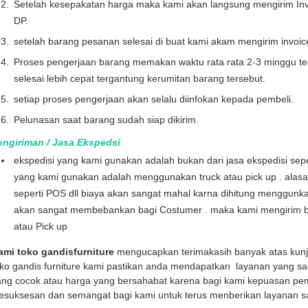
Setelah kesepakatan harga maka kami akan langsung mengirim Inv
DP.
setelah barang pesanan selesai di buat kami akam mengirim invoi
Proses pengerjaan barang memakan waktu rata rata 2-3 minggu te
selesai lebih cepat tergantung kerumitan barang tersebut.
setiap proses pengerjaan akan selalu diinfokan kepada pembeli.
Pelunasan saat barang sudah siap dikirim.
engiriman / Jasa Ekspedsi
ekspedisi yang kami gunakan adalah bukan dari jasa ekspedisi seper
yang kami gunakan adalah menggunakan truck atau pick up . alas
seperti POS dll biaya akan sangat mahal karna dihitung menggunka
akan sangat membebankan bagi Costumer . maka kami mengirim b
atau Pick up
ami toko gandisfurniture
mengucapkan terimakasih banyak atas kun
oko gandis furniture kami pastikan anda mendapatkan layanan yang sa
ng cocok atau harga yang bersahabat karena bagi kami kepuasan pemb
kesuksesan dan semangat bagi kami untuk terus menberikan layanan s