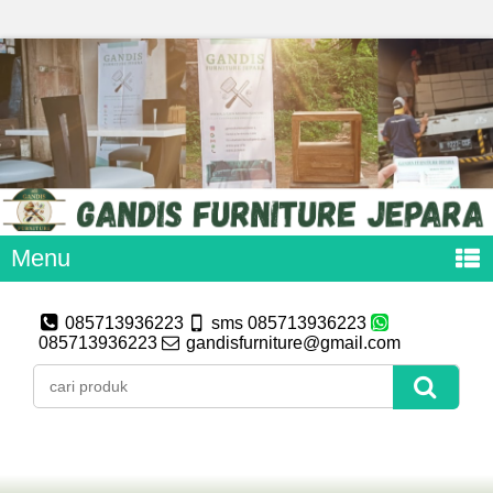
Menu
085713936223
sms 085713936223
085713936223
gandisfurniture@gmail.com