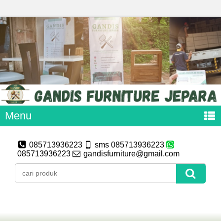
Menu
085713936223
sms 085713936223
085713936223
gandisfurniture@gmail.com