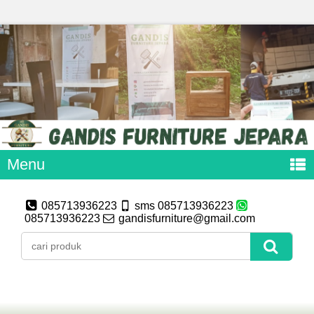
Menu
085713936223
sms 085713936223
085713936223
gandisfurniture@gmail.com