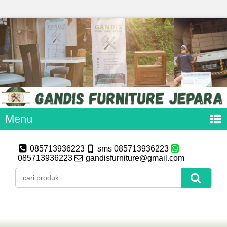
Menu
085713936223
sms 085713936223
085713936223
gandisfurniture@gmail.com