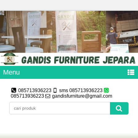
Menu
085713936223
sms 085713936223
085713936223
gandisfurniture@gmail.com