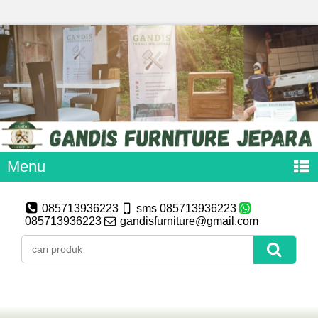
Menu
085713936223
sms 085713936223
085713936223
gandisfurniture@gmail.com