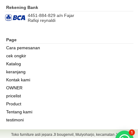
Rekening Bank
4451-884-829 a/n Fajar
Rafiqi reynaldi
Page
Cara pemesanan
cek ongkir
Katalog
keranjang
Kontak kami
OWNER
pricelist
Product
Tentang kami
testimoni
1
Toko furniture asli jepara Jl bougenvil, Mulyoharjo, kecamatan Jepara