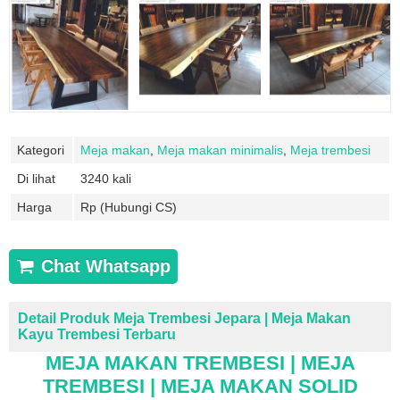
Kategori
Meja makan
,
Meja makan minimalis
,
Meja trembesi
Di lihat
3240 kali
Harga
Rp (Hubungi CS)
Chat Whatsapp
Detail Produk Meja Trembesi Jepara | Meja Makan
Kayu Trembesi Terbaru
MEJA MAKAN
TREMBESI | MEJA
TREMBESI | MEJA MAKAN SOLID