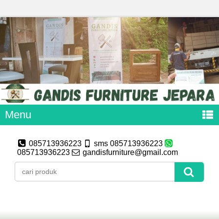
Menu
085713936223
sms 085713936223
085713936223
gandisfurniture@gmail.com