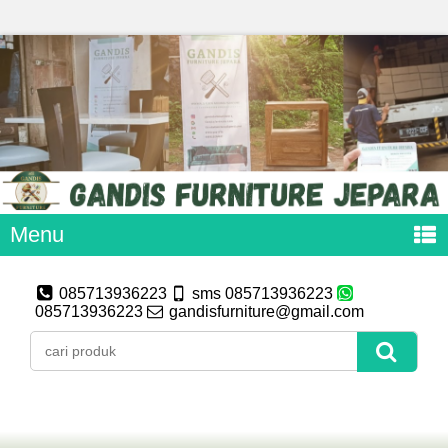
Menu
085713936223
sms 085713936223
085713936223
gandisfurniture@gmail.com