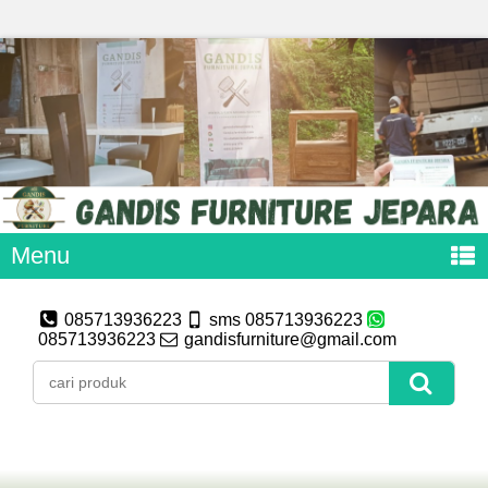
Menu
085713936223
sms 085713936223
085713936223
gandisfurniture@gmail.com