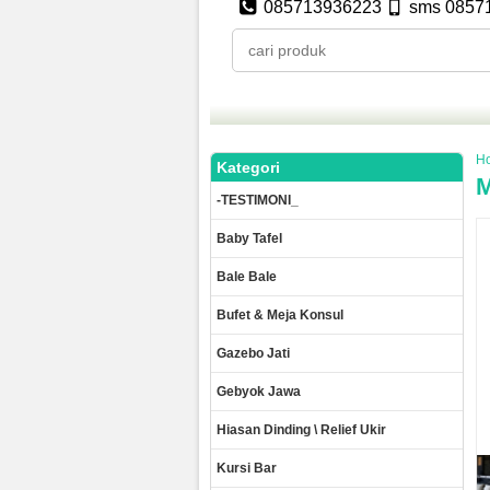
085713936223
sms 0857
H
Kategori
M
-TESTIMONI_
Baby Tafel
Bale Bale
Bufet & Meja Konsul
Gazebo Jati
Gebyok Jawa
Hiasan Dinding \ Relief Ukir
Kursi Bar