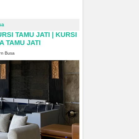
sa
RSI TAMU JATI | KURSI
A TAMU JATI
rn Busa