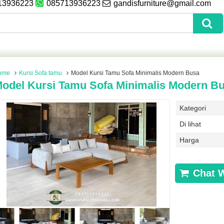
13936223
085713936223
gandisfurniture@gmail.com
ome
Kursi Sofa tamu
Model Kursi Tamu Sofa Minimalis Modern Busa
odel Kursi Tamu Sofa Minimalis Modern B
Kategori
Di lihat
Harga
Chat 