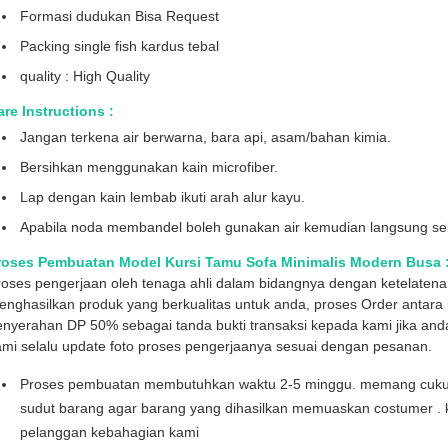
Formasi dudukan Bisa Request
Packing single fish kardus tebal
quality : High Quality
re Instructions :
Jangan terkena air berwarna, bara api, asam/bahan kimia.
Bersihkan menggunakan kain microfiber.
Lap dengan kain lembab ikuti arah alur kayu.
Apabila noda membandel boleh gunakan air kemudian langsung sek
roses Pembuatan
Model Kursi Tamu Sofa Minimalis Modern Busa 
roses pengerjaan oleh tenaga ahli dalam bidangnya dengan ketelaten
nghasilkan produk yang berkualitas untuk anda, proses Order antara l
enyerahan DP 50% sebagai tanda bukti transaksi kepada kami jika and
mi selalu update foto proses pengerjaanya sesuai dengan pesanan.
Proses pembuatan membutuhkan waktu 2-5 minggu. memang cukup l
sudut barang agar barang yang dihasilkan memuaskan costumer . 
pelanggan kebahagian kami