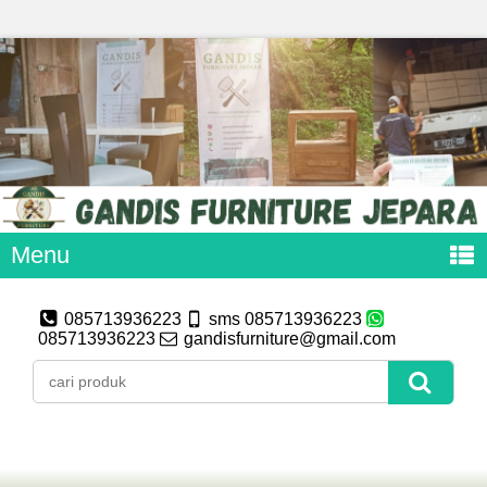
Menu
085713936223
sms 085713936223
085713936223
gandisfurniture@gmail.com