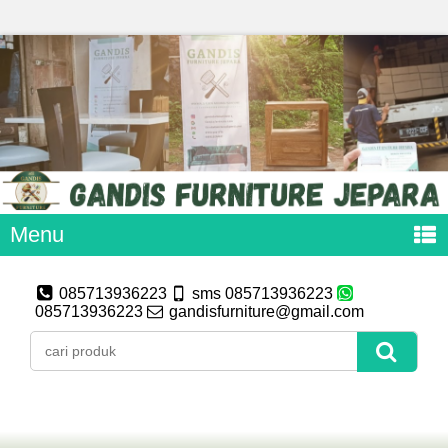
Menu
085713936223
sms 085713936223
085713936223
gandisfurniture@gmail.com