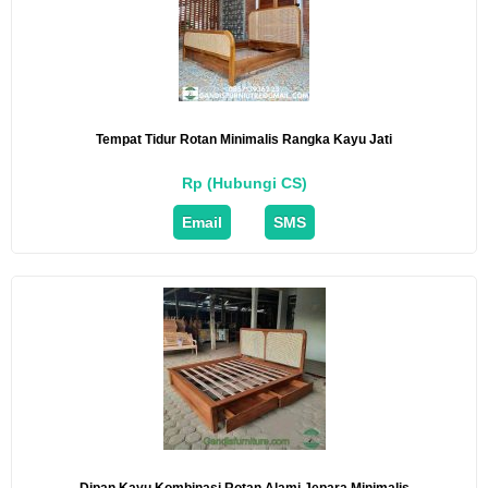
Tempat Tidur Rotan Minimalis Rangka Kayu Jati
Rp (Hubungi CS)
Email
SMS
Dipan Kayu Kombinasi Rotan Alami Jepara Minimalis