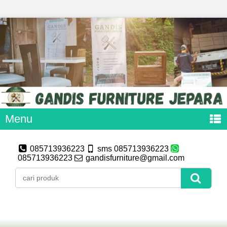
Menu
085713936223
sms 085713936223
085713936223
gandisfurniture@gmail.com