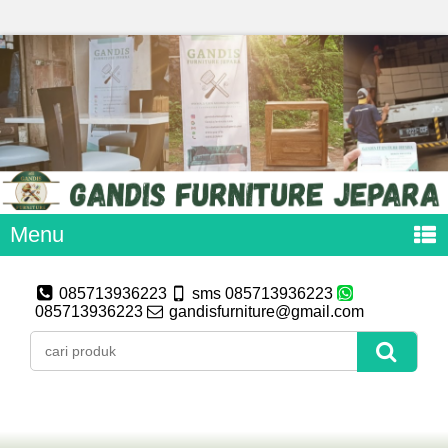
Menu
085713936223
sms 085713936223
085713936223
gandisfurniture@gmail.com