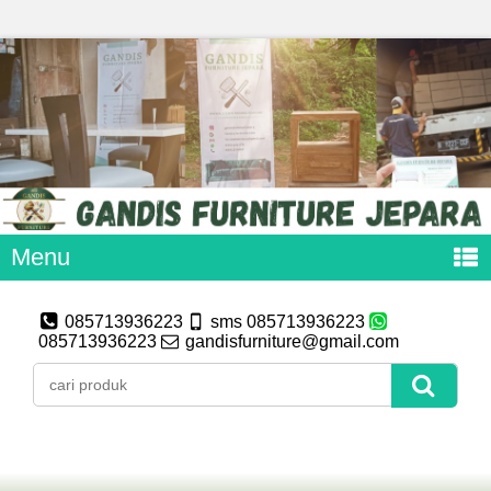
Menu
085713936223
sms 085713936223
085713936223
gandisfurniture@gmail.com