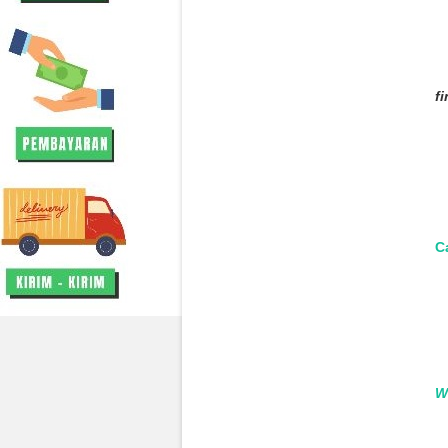
fi
Ca
W