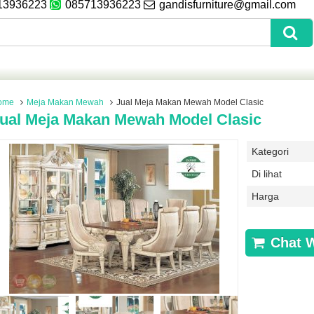
13936223
085713936223
gandisfurniture@gmail.com
ome
Meja Makan Mewah
Jual Meja Makan Mewah Model Clasic
ual Meja Makan Mewah Model Clasic
Kategori
Di lihat
Harga
Chat 