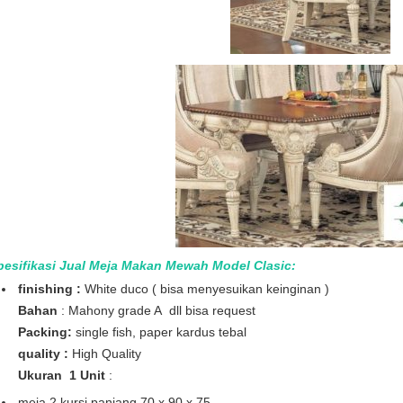
pesifikasi Jual Meja Makan Mewah Model Clasic:
finishing :
White duco ( bisa menyesuikan keinginan )
Bahan
: Mahony grade A dll bisa request
Packing:
single fish, paper kardus tebal
quality :
High Quality
Ukuran 1 Unit
:
meja 2 kursi panjang 70 x 90 x 75