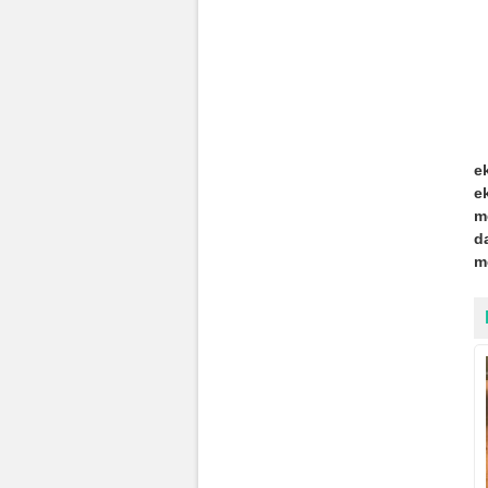
e
e
m
d
m