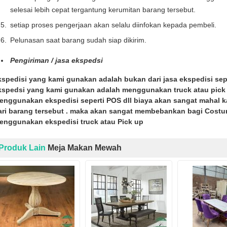
selesai lebih cepat tergantung kerumitan barang tersebut.
setiap proses pengerjaan akan selalu diinfokan kepada pembeli.
Pelunasan saat barang sudah siap dikirim.
Pengiriman / jasa ekspedsi
kspedisi yang kami gunakan adalah bukan dari jasa ekspedisi seper
kspedsi yang kami gunakan adalah menggunakan truck atau pick u
enggunakan ekspedisi seperti POS dll biaya akan sangat mahal 
ari barang tersebut . maka akan sangat membebankan bagi Costu
enggunakan ekspedisi truck atau Pick up
Produk Lain
Meja Makan Mewah