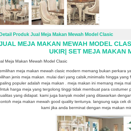
Detail Produk Jual Meja Makan Mewah Model Clasic
JUAL MEJA MAKAN MEWAH MODEL CLASI
UKIR| SET MEJA MAKAN
ual Meja Makan Mewah Model Clasic
emilihan meja makan mewah clasic modern memang bukan perkara y
pilihan jenis meja makan. mulai dari yang calsik,minimalis hingga yang 
paling populer adalah meja makan . meja makan ini memang meja ma
Untuk harga meja yang tergolong tinggi tidak membuat para costume
kualitas yang didapat. kami juga banyak model yang ditawarkan dengan
contoh meja makan mewah good quality tentunya. langsung saja cek d
kami jika anda berminat dengan meja makan min