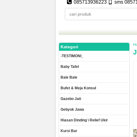
085713936223
sms 0857
H
Kategori
J
-TESTIMONI_
Baby Tafel
Bale Bale
Bufet & Meja Konsul
Gazebo Jati
Gebyok Jawa
Hiasan Dinding \ Relief Ukir
Kursi Bar