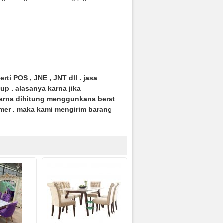
ti POS , JNE , JNT dll . jasa
p . alasanya karna jika
karna dihitung menggunkana berat
mer . maka kami mengirim barang