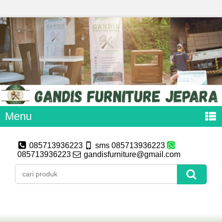
Menu
085713936223
sms 085713936223
085713936223
gandisfurniture@gmail.com