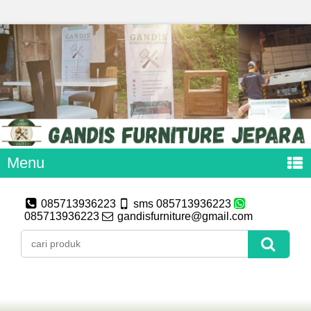
Menu
085713936223
sms 085713936223
085713936223
gandisfurniture@gmail.com