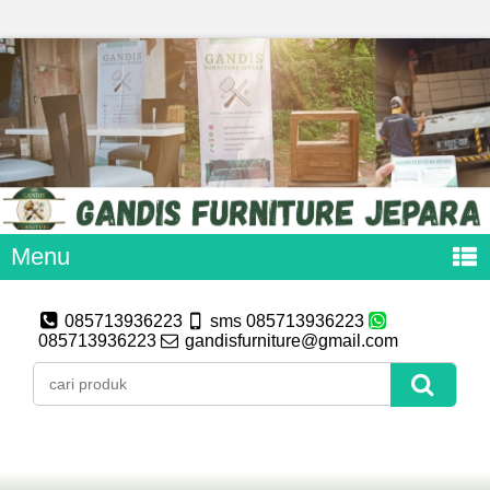
Menu
085713936223
sms 085713936223
085713936223
gandisfurniture@gmail.com