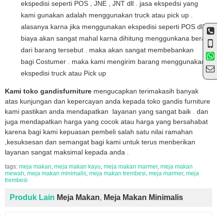
ekspedisi seperti POS , JNE , JNT dll . jasa ekspedsi yang
kami gunakan adalah menggunakan truck atau pick up .
alasanya karna jika menggunakan ekspedisi seperti POS dll
biaya akan sangat mahal karna dihitung menggunkana berat
dari barang tersebut . maka akan sangat membebankan
bagi Costumer . maka kami mengirim barang menggunakan
ekspedisi truck atau Pick up
Kami toko gandisfurniture
mengucapkan terimakasih banyak
atas kunjungan dan kepercayan anda kepada toko gandis furniture
kami pastikan anda mendapatkan layanan yang sangat baik . dan
juga mendapatkan harga yang cocok atau harga yang bersahabat
karena bagi kami kepuasan pembeli salah satu nilai ramahan
,kesuksesan dan semangat bagi kami untuk terus menberikan
layanan sangat maksimal kepada anda .
tags:
meja makan
,
meja makan kayu
,
meja makan marmer
,
meja makan
mewah
,
meja makan minimalis
,
meja makan trembesi
,
meja marmer
,
meja
trembesi
Produk Lain
Meja Makan
,
Meja Makan Minimalis