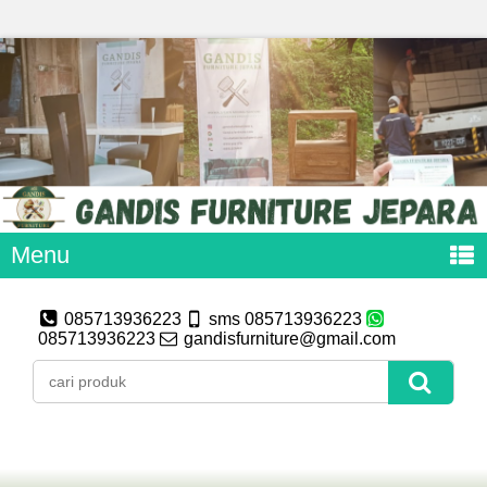
Menu
085713936223
sms 085713936223
085713936223
gandisfurniture@gmail.com